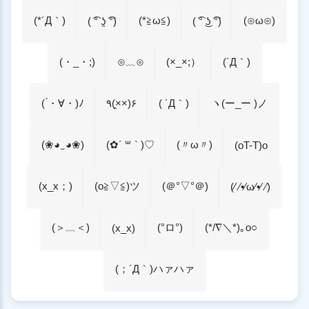
(*´Д｀)
(*≧ω≦)
(⊙ω⊙)
( ͡° ʖ̯ ͡°)
( ͡° ͜ʖ ͡°)
(・_・;)
⊙﹏⊙
(×_×;）
(´Д｀)
( ́・∀・)ﾉ
( ´Д｀)
ヽ(ー_ー )ノ
٩(×̯×)۶
(〃ω〃)
(❀◕‿◕❀)
(✿´ ꒳ ` )♡
(oT-T)o
(x_x；)
(o≧▽≦)ツ
(＠°▽°＠)
(⁄ ⁄•⁄ω⁄•⁄ ⁄)
(＞﹏＜)
(°ロ°)
(*/∇＼*)｡o○
(x_x)
(；´Д｀)ハァハァ