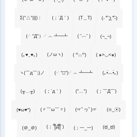
Σ(°△°|||)︴
(；´Д｀)
(T＿T)
(˵ ͡° ͜ʖ ͡°˵)
(╯°Д°）╯︵ ┻━┻
( ˘︹˘ )
(¬_¬)
(ノωヽ)
(｡♥‿♥｡)
( ๑>◡<๑)
( ꒪⌓꒪)
ヽ(￣д￣;)ノ
(╯°□°)╯︵ ┻━┻
(｡•́︿•̀｡)
(╥﹏╥)
(；´д｀)ゞ
(°﹏°)
(；￣Д￣)
(〃￣ω￣〃)
(☞ﾟヮﾟ)☞
(⊙_☉)
(♥ω♥*)
(；´༎ຶД༎ຶ`)
(ಥ_ಥ)
(＠_＠)
(；一_一)