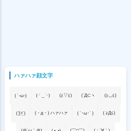
ハァハァ顔文字
(╯_╰)
(≧▽≦)
(´Д⊂ヽ
(≧◡≦)
( ´-ω-)
(・д・) ハァハァ
( ≧Д≦)
( ̩̩̩̆(˃̣̣̣̣̣̣̣̣̣̣̣̣̣̣̣̣̣̣̣̣̣̣̣̣̣̣̣̣̣̣̩̩̩̆ )
( ´･ω･` )
(＠´ω｀＠)
(￣□￣)
(；´∀｀)
( •_•)