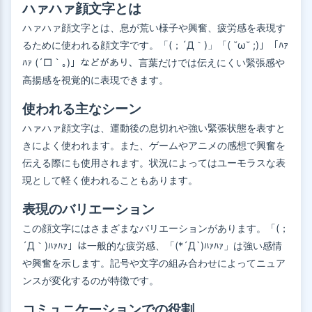
ハァハァ顔文字とは
ハァハァ顔文字とは、息が荒い様子や興奮、疲労感を表現す
るために使われる顔文字です。「(；´Д｀)」「( ˘ω˘ ;)」「ﾊｧ
ﾊｧ (´□｀｡)」などがあり、言葉だけでは伝えにくい緊張感や
高揚感を視覚的に表現できます。
使われる主なシーン
ハァハァ顔文字は、運動後の息切れや強い緊張状態を表すと
きによく使われます。また、ゲームやアニメの感想で興奮を
伝える際にも使用されます。状況によってはユーモラスな表
現として軽く使われることもあります。
表現のバリエーション
この顔文字にはさまざまなバリエーションがあります。「(；
´Д｀)ﾊｧﾊｧ」は一般的な疲労感、「(*´Д`)ﾊｧﾊｧ」は強い感情
や興奮を示します。記号や文字の組み合わせによってニュア
ンスが変化するのが特徴です。
コミュニケーションでの役割