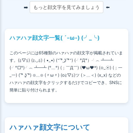
➡️
もっと顔文字を見てみましょう
⬅️
ハァハァ顔文字一覧( ´-ω-) (╯_╰)
このページには65種類のハァハァの顔文字が掲載されていま
す。(≧▽≦) (≧◡≦) ( •_•) (˵ ͡° ͜ʖ ͡°˵) (╯°Д°）╯︵ ┻━┻
(╯°□°)╯︵ ┻━┻ (°﹏°) (；￣Д￣) (♥ω♥*) (⊙_☉) (；一
_一) ( ͡° ʖ̯ ͡°) ⊙﹏⊙ (〃ω〃) (o≧▽≦)ツ (＞﹏＜) (x_x) などの
ハァハァの顔文字をクリックするだけでコピーでき、SNSに
簡単に貼り付けられます。
ハァハァ顔文字について