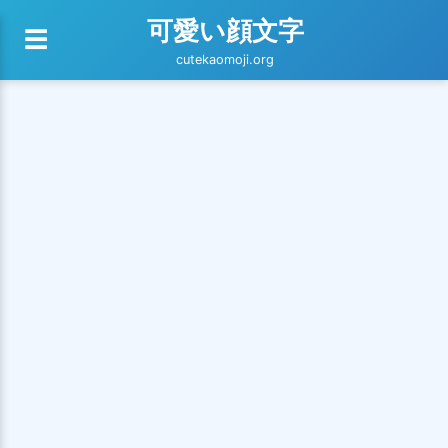
可愛い顔文字
☰
cutekaomoji.org